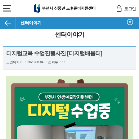
부
로그인
천
전
시
체
인
센터이야기
메
생
뉴
센터이야기
이
보
모
기
작
디지털교육 수업진행사진 [디지털배움터]
지
원
노인복지과
/
2023-08-04
/
조회수 : 911
센
터