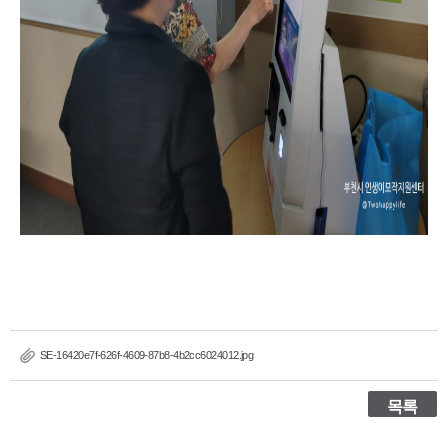
SE-16420e7f-626f-4609-87b8-4b2cc6024012.jpg
목록